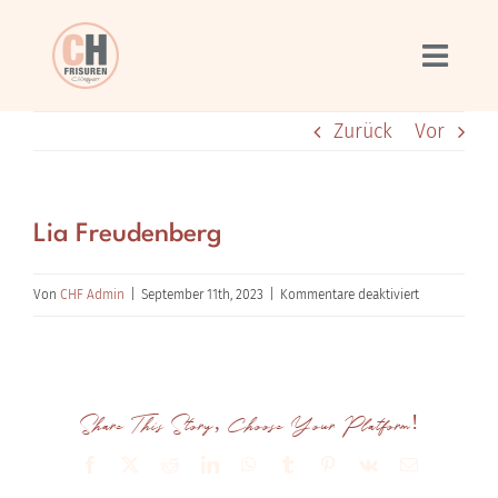
Zum
Inhalt
springen
Zurück
Vor
Lia Freudenberg
für
Von
CHF Admin
|
September 11th, 2023
|
Kommentare deaktiviert
Lia
Freudenberg
Share This Story, Choose Your Platform!
Facebook
X
Reddit
LinkedIn
WhatsApp
Tumblr
Pinterest
Vk
E-
Mail